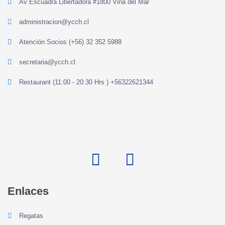
Av Escuadra Libertadora #1800 Viña del Mar
administracion@ycch.cl
Atención Socios (+56) 32 352 5988
secretaria@ycch.cl
Restaurant (11:00 - 20:30 Hrs ) +56322621344
Enlaces
Regatas