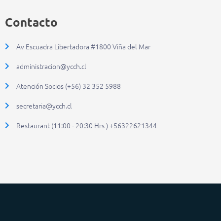
Contacto
Av Escuadra Libertadora #1800 Viña del Mar
administracion@ycch.cl
Atención Socios (+56) 32 352 5988
secretaria@ycch.cl
Restaurant (11:00 - 20:30 Hrs ) +56322621344