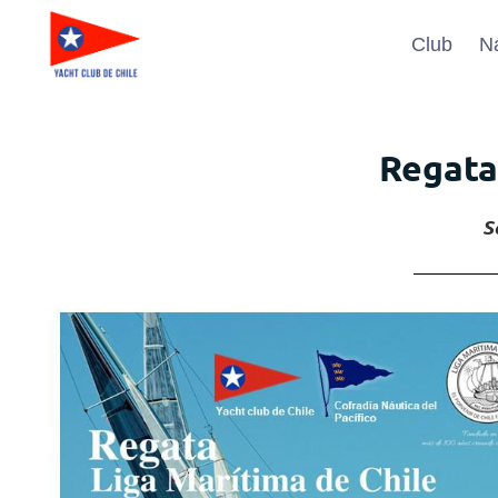
Club
N
Regata
S