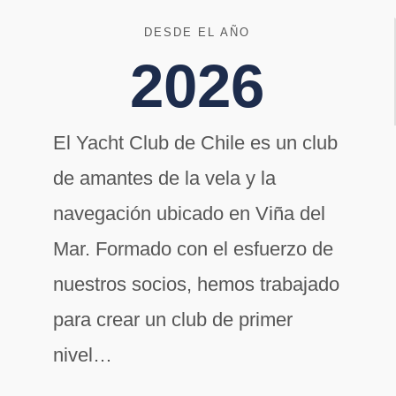
2026
DESDE EL AÑO
2026
a realizarse el día 16 de mayo 2026
El Yacht Club de Chile es un club
de amantes de la vela y la
VER RESULTADOS
navegación ubicado en Viña del
Mar. Formado con el esfuerzo de
nuestros socios, hemos trabajado
para crear un club de primer
nivel…